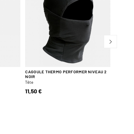
CAGOULE THERMO PERFORMER NIVEAU 2
BONNET 
NOIR
NOIR
Tête
Tête
11,50 €
12,00 €