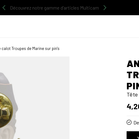
Découvrez notre gamme d'articles Multicam
 calot Troupes de Marine sur pin's
AN
TR
PI
Tête
4,2
De 