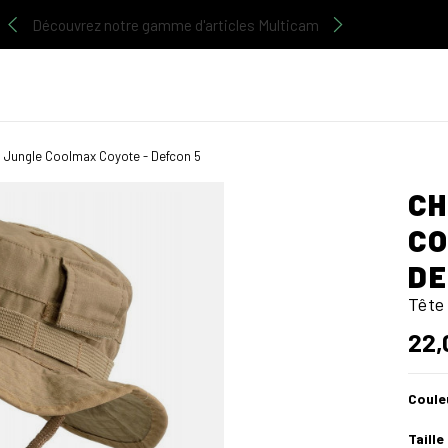
Découvrez notre gamme d'articles Multicam
 Jungle Coolmax Coyote - Defcon 5
CH
CO
DE
Tête
22,
Coule
Taille