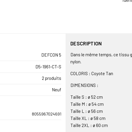
ident
DESCRIPTION
Dans le même temps, ce tissu gar
DEFCON 5
nylon.
D5-1961-CT-S
COLORIS : Coyote Tan
2 produits
DIMENSIONS :
Neuf
Taille S : ø 52 cm
Taille M : ø 54 cm
Taille L : ø 56 cm
8055967024691
Taille XL : ø 58 cm
Taille 2XL : ø 60 cm