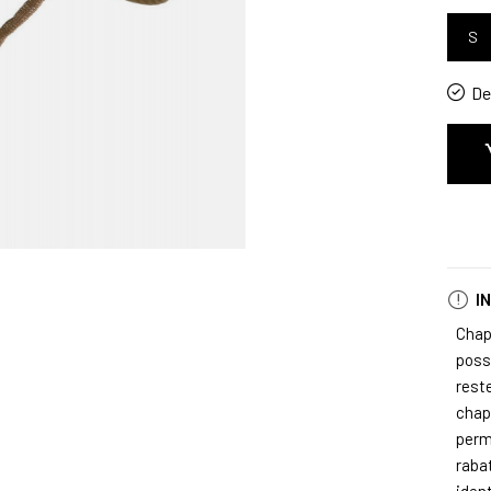
S
De 
I
Chap
poss
rest
chap
perm
raba