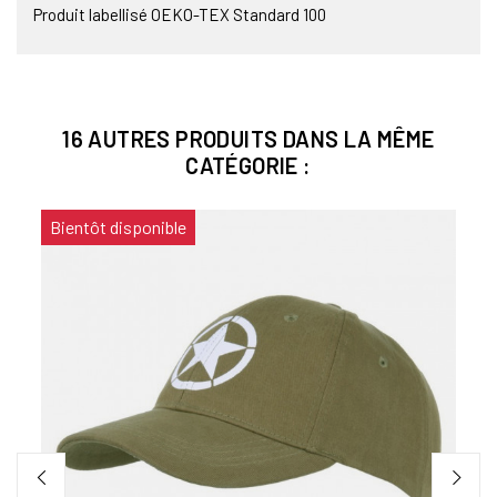
Produit labellisé OEKO-TEX Standard 100
16 AUTRES PRODUITS DANS LA MÊME
CATÉGORIE :
Bientôt disponible
TOUR
Tête
6,00