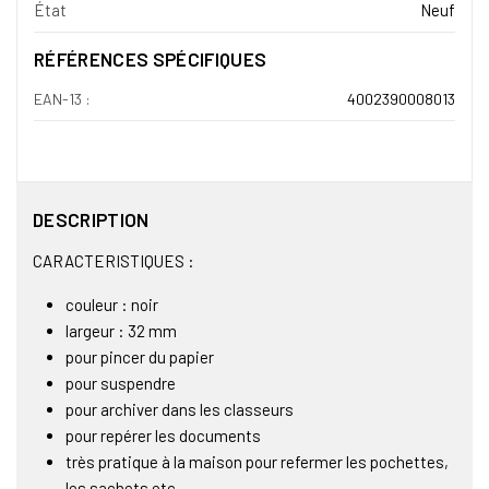
État
Neuf
RÉFÉRENCES SPÉCIFIQUES
EAN-13 :
4002390008013
DESCRIPTION
CARACTERISTIQUES :
couleur : noir
largeur : 32 mm
pour pincer du papier
pour suspendre
pour archiver dans les classeurs
pour repérer les documents
très pratique à la maison pour refermer les pochettes,
les sachets etc...