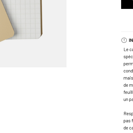
I
Le c
spéci
perm
cond
mais
de m
feui
un pa
Resp
pas 
de c