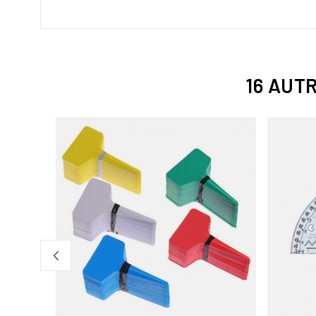
16 AUT
D