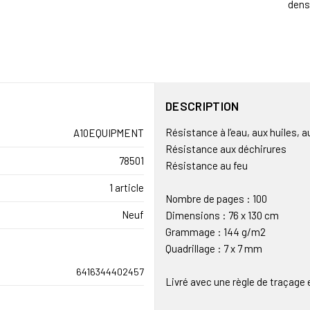
densi
DESCRIPTION
Résistance à l’eau, aux huiles, a
A10EQUIPMENT
Résistance aux déchirures
78501
Résistance au feu
1 article
Nombre de pages : 100
Neuf
Dimensions : 76 x 130 cm
Grammage : 144 g/m2
Quadrillage : 7 x 7 mm
6416344402457
Livré avec une règle de traçage