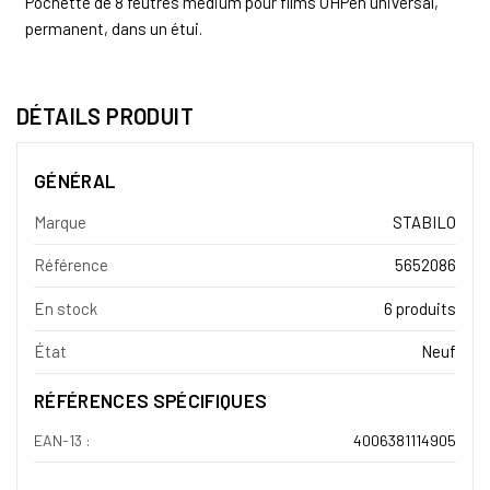
Pochette de 8 feutres medium pour films OHPen universal,
permanent, dans un étui.
DÉTAILS PRODUIT
GÉNÉRAL
Marque
STABILO
Référence
5652086
En stock
6 produits
État
Neuf
RÉFÉRENCES SPÉCIFIQUES
EAN-13 :
4006381114905