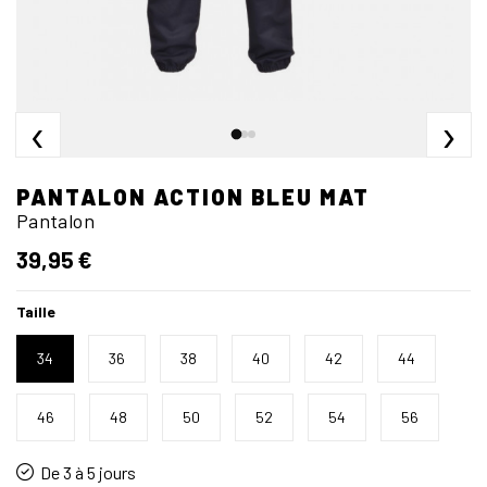
‹
›
PANTALON ACTION BLEU MAT
Pantalon
39,95 €
Taille
34
36
38
40
42
44
46
48
50
52
54
56
De 3 à 5 jours