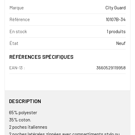
Marque
City Guard
Référence
10107B-34
En stock
1 produits
État
Neuf
RÉFÉRENCES SPÉCIFIQUES
EAN-13 :
3660529119958
DESCRIPTION
65% polyester
35% coton.
2 poches italiennes
2 poches latérales zippées avec compartiments stylo ou