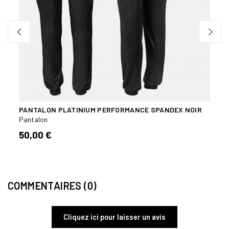
PANTALON PLATINIUM PERFORMANCE SPANDEX NOIR
PANT
Pantalon
Panta
50,00 €
39,9
COMMENTAIRES (0)
Cliquez ici pour laisser un avis