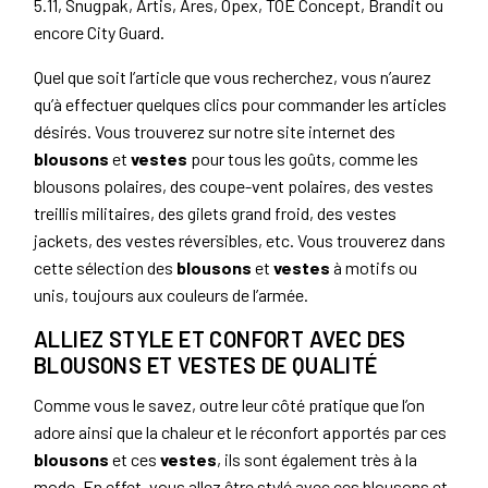
5.11, Snugpak, Artis, Ares, Opex, TOE Concept, Brandit ou
encore City Guard.
Quel que soit l’article que vous recherchez, vous n’aurez
qu’à effectuer quelques clics pour commander les articles
désirés. Vous trouverez sur notre site internet des
blousons
et
vestes
pour tous les goûts, comme les
blousons polaires, des coupe-vent polaires, des vestes
treillis militaires, des gilets grand froid, des vestes
jackets, des vestes réversibles, etc. Vous trouverez dans
cette sélection des
blousons
et
vestes
à motifs ou
unis, toujours aux couleurs de l’armée.
ALLIEZ STYLE ET CONFORT AVEC DES
BLOUSONS ET VESTES DE QUALITÉ
Comme vous le savez, outre leur côté pratique que l’on
adore ainsi que la chaleur et le réconfort apportés par ces
blousons
et ces
vestes
, ils sont également très à la
mode. En effet, vous allez être stylé avec ces blousons et