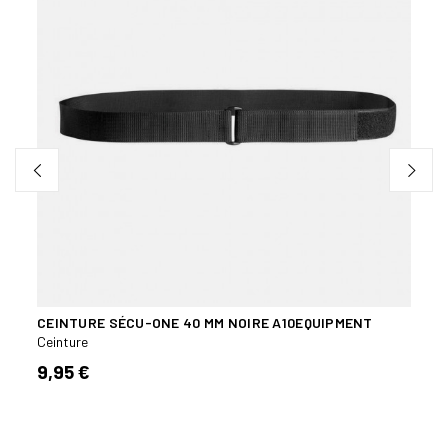
CEINTURE SÉCU-ONE 40 MM NOIRE A10EQUIPMENT
CEIN
Ceinture
Ceint
9,95 €
16,2