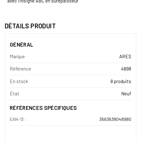
avec l'insigne ABC en surépaisseur
DÉTAILS PRODUIT
GÉNÉRAL
Marque
ARES
Référence
4898
En stock
8 produits
État
Neuf
RÉFÉRENCES SPÉCIFIQUES
EAN-13 :
3663638048980