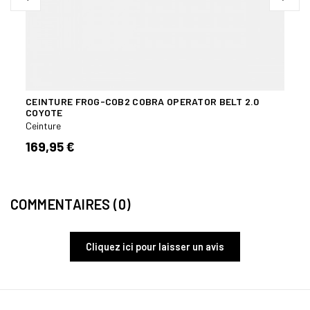
CEINTURE FROG-COB2 COBRA OPERATOR BELT 2.0
CEIN
COYOTE
Ceint
Ceinture
9,95
169,95 €
COMMENTAIRES (0)
Cliquez ici pour laisser un avis