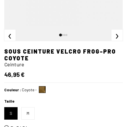
‹
›
SOUS CEINTURE VELCRO FROG-PRO
COYOTE
Ceinture
46,95 €
Couleur :
Coyote
-
Taille
S
M