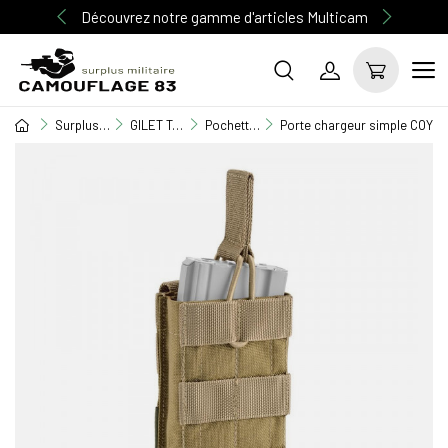
Découvrez notre gamme d'articles Multicam
Surplus Militaire
GILET TACTIQUE / EQUIPEMENT
Pochettes M.O.L.L.E
Porte chargeur simple COYOT