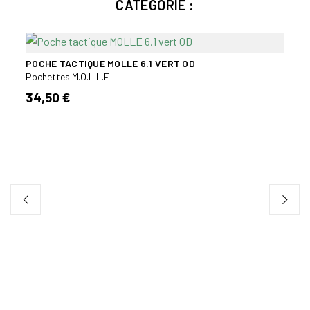
CATÉGORIE :
POCHE TACTIQUE MOLLE 6.1 VERT OD
Pochettes M.O.L.L.E
34,50 €
TT B