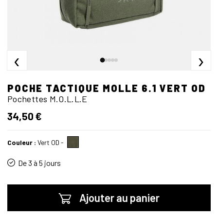
‹
›
POCHE TACTIQUE MOLLE 6.1 VERT OD
Pochettes M.O.L.L.E
34,50 €
Couleur :
Vert OD
-
De 3 à 5 jours
Ajouter au panier