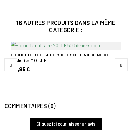
16 AUTRES PRODUITS DANS LA MÊME
CATÉGORIE :
Bien
POCHETTE UTILITAIRE MOLLE 500 DENIERS NOIRE
Pochettes M.O.L.L.E
PORT
M4/A
24,95 €
Poche
40,
COMMENTAIRES (0)
Cliquez ici pour laisser un avis