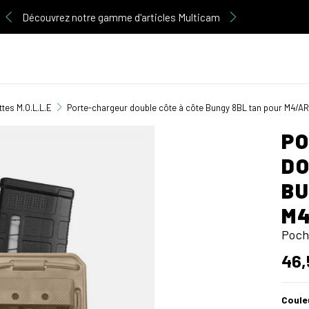
Découvrez notre gamme d'articles Multicam
tes M.O.L.L.E
Porte-chargeur double côte à côte Bungy 8BL tan pour M4/AR
P
DO
BU
M4
Poch
46,
Coule