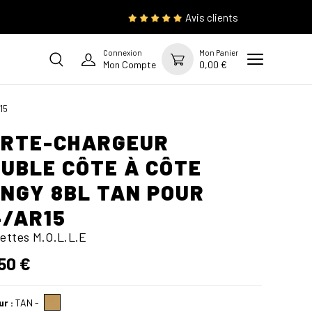
Avis clients
Connexion
Mon Panier
Mon Compte
0,00 €
15
ORTE-CHARGEUR
UBLE CÔTE À CÔTE
NGY 8BL TAN POUR
/AR15
ettes M.O.L.L.E
50 €
ur :
TAN
-