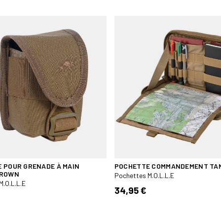
 POUR GRENADE À MAIN
POCHETTE COMMANDEMENT TA
BROWN
Pochettes M.O.L.L.E
M.O.L.L.E
34,95 €