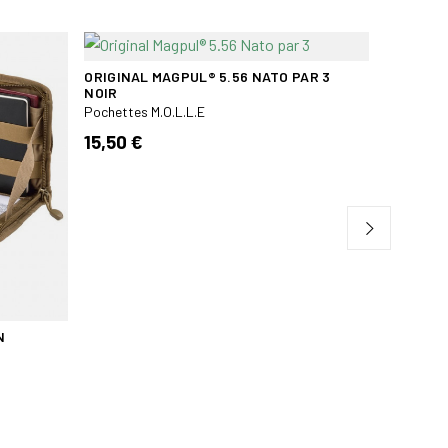
Bientôt 
ORIGINAL MAGPUL® 5.56 NATO PAR 3
POCHE TA
NOIR
Pochettes
Pochettes M.O.L.L.E
29,95 
15,50 €
N