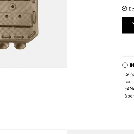
De 
I
Ce p
sur l
FAMA
à so