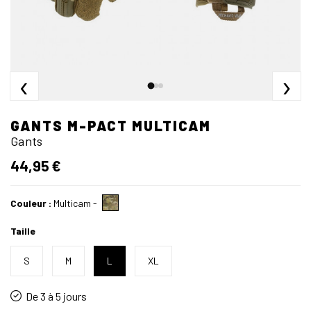
‹
›
GANTS M-PACT MULTICAM
Gants
44,95 €
Couleur :
Multicam
-
Taille
S
M
L
XL
De 3 à 5 jours