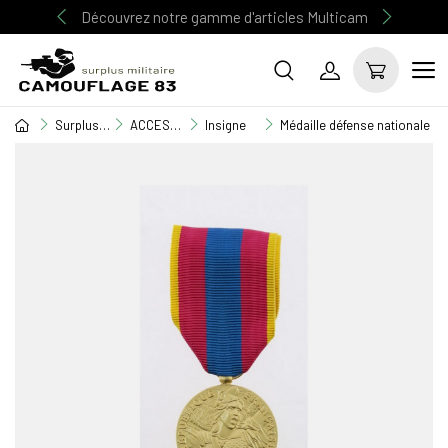
Découvrez notre gamme d'articles Multicam
Frais de livraison offerts dès 70€ d'achat
Surplus Militaire
ACCESSOIRE MILITAIRE
Insigne
Médaille défense nationale Or