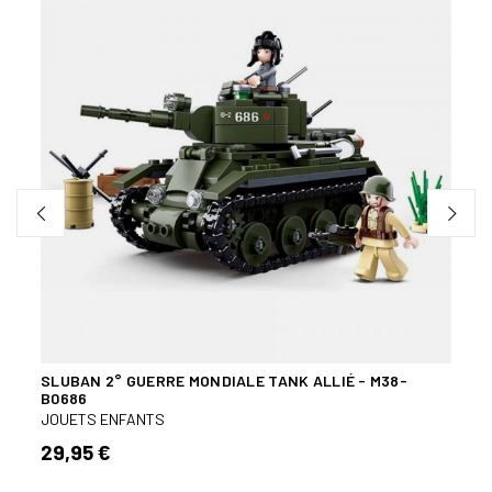
SLUBAN 2° GUERRE MONDIALE TANK ALLIÉ - M38-
SAC 
B0686
JOUE
JOUETS ENFANTS
22,
29,95 €