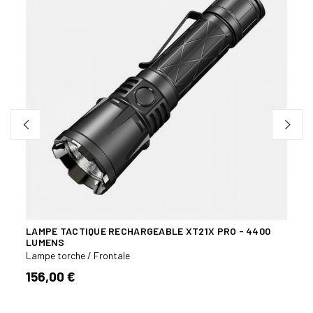
LAMPE TACTIQUE RECHARGEABLE XT21X PRO - 4400
CÔNE
LUMENS
TACT
Lampe torche / Frontale
Lampe
156,00 €
5,00