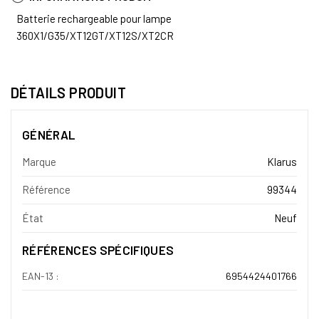
Batterie rechargeable pour lampe
360X1/G35/XT12GT/XT12S/XT2CR
DÉTAILS PRODUIT
GÉNÉRAL
Marque
Klarus
Référence
99344
État
Neuf
RÉFÉRENCES SPÉCIFIQUES
EAN-13 :
6954424401766