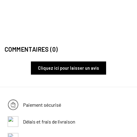
S
LAMP
Lampe
19,9
COMMENTAIRES (0)
Cliquez ici pour laisser un avis
Paiement sécurisé
Délais et frais de livraison