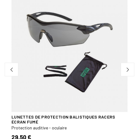
LUNETTES DE PROTECTION BALISTIQUES RACERS
LUNE
ÉCRAN FUMÉ
ÉCRA
Protection auditive - oculaire
Protec
29,50 €
29,5