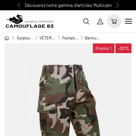
Découvrez notre gamme d'articles Multicam
Surplus Militaire
VÊTEMENT MILITAIRE
Pantalon militaire
Bermuda militaire ripstop Woodland
Promo !
-30%