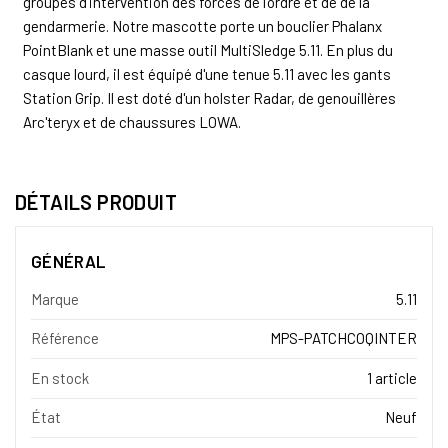
groupes d'intervention des forces de l'ordre et de de la
gendarmerie. Notre mascotte porte un bouclier Phalanx
PointBlank et une masse outil MultiSledge 5.11. En plus du
casque lourd, il est équipé d'une tenue 5.11 avec les gants
Station Grip. Il est doté d'un holster Radar, de genouillères
Arc'teryx et de chaussures LOWA.
DÉTAILS PRODUIT
GÉNÉRAL
Marque
5.11
Référence
MPS-PATCHCOQINTER
En stock
1 article
État
Neuf