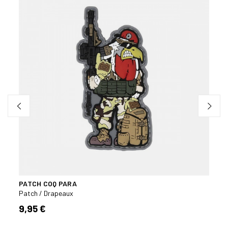
PATCH COQ PARA
PATC
MM
Patch / Drapeaux
Patch
9,95 €
4,50