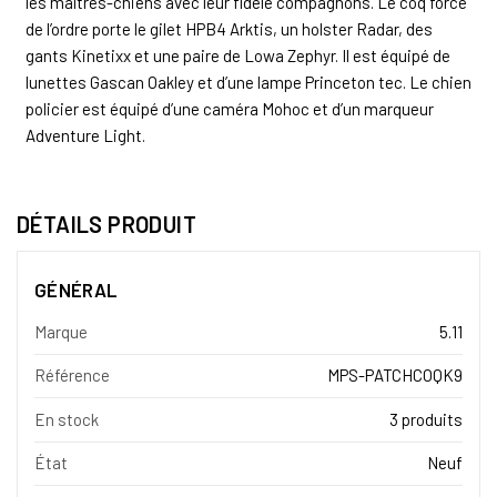
les maîtres-chiens avec leur fidèle compagnons. Le coq force
de l’ordre porte le gilet HPB4 Arktis, un holster Radar, des
gants Kinetixx et une paire de Lowa Zephyr. Il est équipé de
lunettes Gascan Oakley et d’une lampe Princeton tec. Le chien
policier est équipé d’une caméra Mohoc et d’un marqueur
Adventure Light.
DÉTAILS PRODUIT
GÉNÉRAL
Marque
5.11
Référence
MPS-PATCHCOQK9
En stock
3 produits
État
Neuf