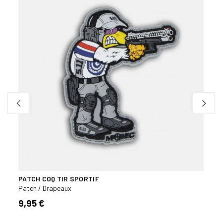
PATCH COQ TIR SPORTIF
PATC
Patch / Drapeaux
Patch
9,95 €
9,95