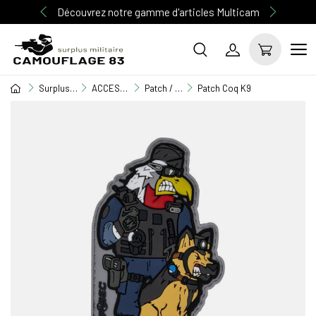
Découvrez notre gamme d'articles Multicam
Surplus Militaire
ACCESSOIRE MILITAIRE
Patch / Drapeaux
Patch Coq K9