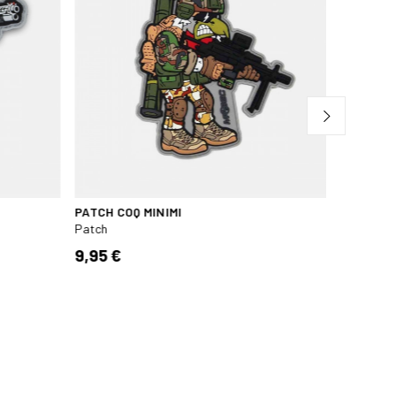
PATCH COQ MINIMI
PATCH C
Patch
Patch / D
9,95 €
9,95 €