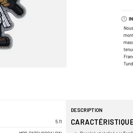
I
Nous
mont
masco
tenu
Fran
Tundr
DESCRIPTION
CARACTÉRISTIQUE
5.11