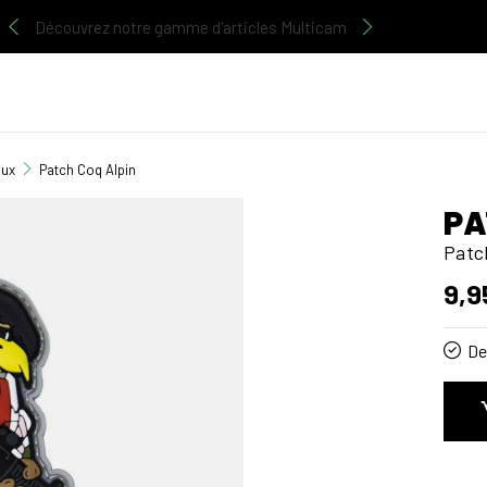
Découvrez notre gamme d'articles Multicam
aux
Patch Coq Alpin
PA
Patc
9,9
De 