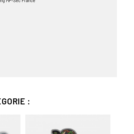
räng MP-Sec France
GORIE :