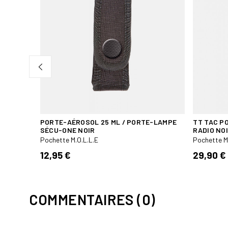
Y 8BL
QUE
PORTE-AÉROSOL 25 ML / PORTE-LAMPE
TT TAC PO
SÉCU-ONE NOIR
RADIO NO
Pochette M.O.L.L.E
Pochette M
12,95 €
29,90 €
COMMENTAIRES (0)