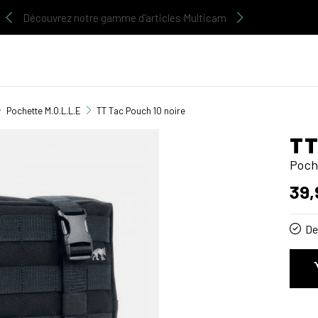
Découvrez notre gamme d'articles Multicam
Pochette M.O.L.L.E
TT Tac Pouch 10 noire
TT
Poch
39,
De 