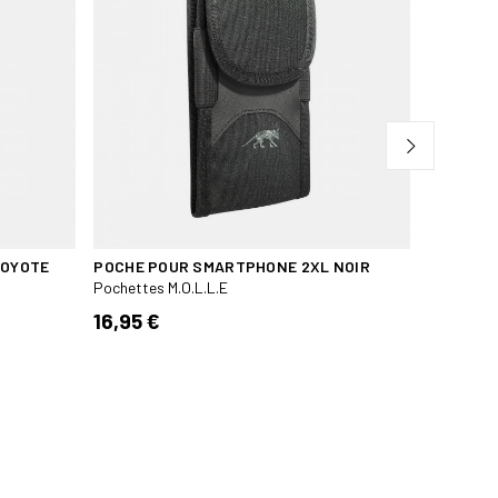
COYOTE
POCHE POUR SMARTPHONE 2XL NOIR
POCHETT
Pochettes M.O.L.L.E
Pochette 
16,95 €
37,00 