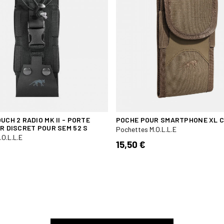
UCH 2 RADIO MK II - PORTE
POCHE POUR SMARTPHONE XL 
IR DISCRET POUR SEM 52 S
Pochettes M.O.L.L.E
.O.L.L.E
15,50 €