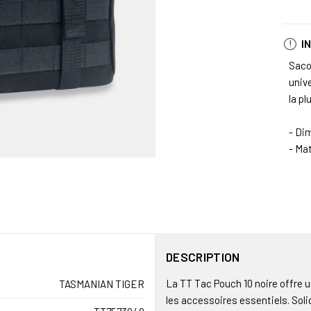
I
Saco
unive
la pl
- Di
- Ma
DESCRIPTION
La TT Tac Pouch 10 noire offre 
TASMANIAN TIGER
les accessoires essentiels. Soli