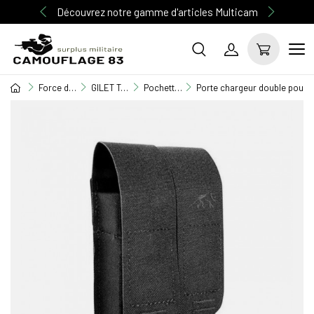
Découvrez notre gamme d'articles Multicam
Force de l'ordre
GILET TACTIQUE / EQUIPEMENT / TASER
Pochette M.O.L.L.E
Porte chargeur double pour p