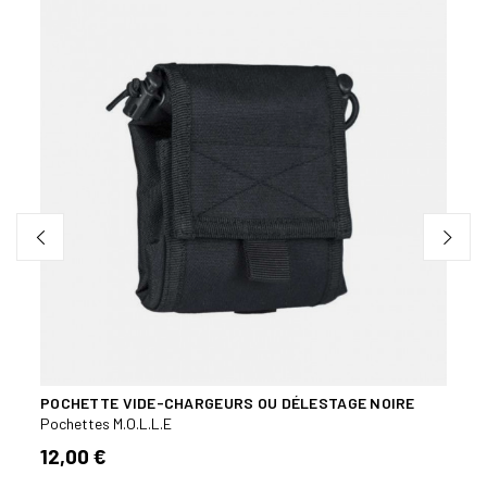
PORT
FONC
UR
Poche
24,
POCHETTE VIDE-CHARGEURS OU DÉLESTAGE NOIRE
Pochettes M.O.L.L.E
12,00 €