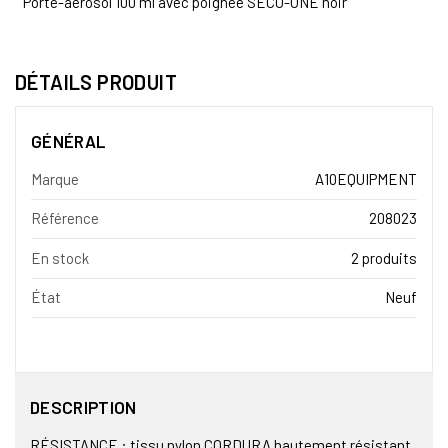
Porte-aérosol 100 ml avec poignée SÉCU-ONE noir
DÉTAILS PRODUIT
GÉNÉRAL
Marque
A10EQUIPMENT
Référence
208023
En stock
2 produits
État
Neuf
DESCRIPTION
RÉSISTANCE : tissu nylon CORDURA hautement résistant