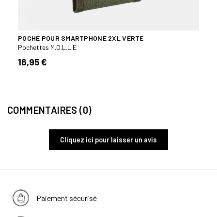
POCHE POUR SMARTPHONE 2XL VERTE
POCH
MULT
Pochettes M.O.L.L.E
Poche
16,95 €
49,
COMMENTAIRES (0)
Cliquez ici pour laisser un avis
Paiement sécurisé