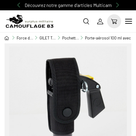
Découvrez notre gamme d'articles Multicam
Force de l'ordre
GILET TACTIQUE / EQUIPEMENT / TASER
Pochette M.O.L.L.E
Porte-aérosol 100 ml avec p