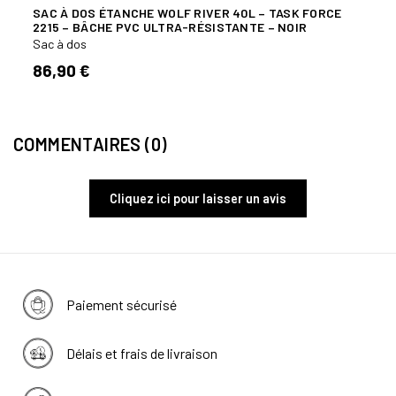
SAC À DOS ÉTANCHE WOLF RIVER 40L – TASK FORCE
SAC 
2215 – BÂCHE PVC ULTRA-RÉSISTANTE – NOIR
Sac à
Sac à dos
64,
86,90 €
COMMENTAIRES (0)
Cliquez ici pour laisser un avis
Paiement sécurisé
Délais et frais de livraison