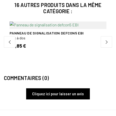
16 AUTRES PRODUITS DANS LA MÊME
CATÉGORIE :
PANNEAU DE SIGNALISATION DEFCON5 EBI
SAC 
Sac à dos
Sac à
23,85 €
54,9
COMMENTAIRES (0)
Cliquez ici pour laisser un avis