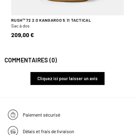
RUSH™ 72 2.0 KANGAROO 5.11 TACTICAL
SAC 
Sac à dos
Sac à
209,00 €
44,
COMMENTAIRES (0)
Cliquez ici pour laisser un avis
Paiement sécurisé
Délais et frais de livraison