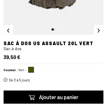
‹
›
SAC À DOS US ASSAULT 20L VERT
Sac à dos
39,50 €
Couleur :
Vert
-
De 3 à 5 jours
Ajouter au panier