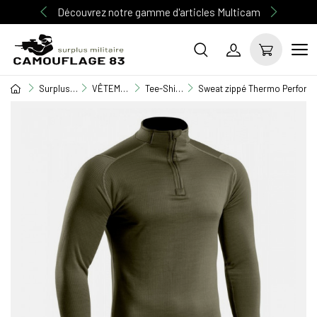
Découvrez notre gamme d'articles Multicam
Surplus Militaire
VÊTEMENT MILITAIRE
Tee-Shirt / Débardeur / Chemisette
Sweat zippé Thermo Performe