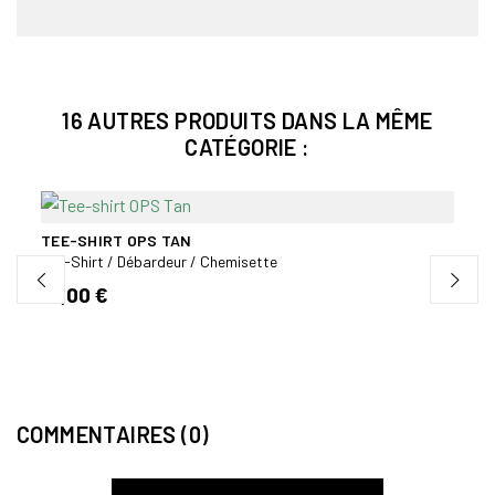
16 AUTRES PRODUITS DANS LA MÊME
CATÉGORIE :
TEE-SHIRT OPS TAN
T-SH
Tee-Shirt / Débardeur / Chemisette
Tee-S
12,00 €
15,5
COMMENTAIRES (0)