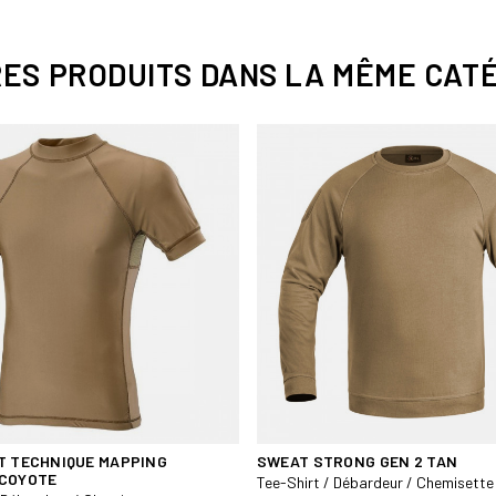
Tissu épais et résistant
Col rond renforcé
RES PRODUITS DANS LA MÊME CATÉ
Manches courtes
Coupe confortable
Coloris : Terre de France
Coton robuste de forte den
Confort naturel
Coupe ergonomique
Excellente tenue au lavage
Coloris polyvalent
Utilisation : outdoor, trava
T TECHNIQUE MAPPING
SWEAT STRONG GEN 2 TAN
COYOTE
Tee-Shirt / Débardeur / Chemisette