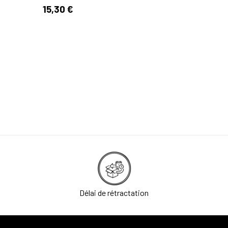
Tee-Shirt 
15,30 €
59,95 €
Délai de rétractation