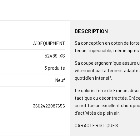
DESCRIPTION
Sa conception en coton de forte 
A10EQUIPMENT
tenue impeccable, même après 
52489-XS
Sa coupe ergonomique assure un
3 produits
vêtement parfaitement adapté aux
quotidien intensif.
Neuf
Le coloris Terre de France, disc
tactique ou décontractée. Grâce 
constitue un excellent choix po
3662422087655
d’activités de plein air.
CARACTERISTIQUES :
Matière : 100 % coton