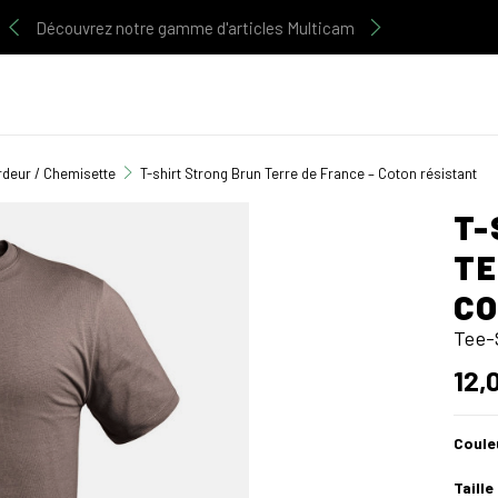
Découvrez notre gamme d'articles Multicam
rdeur / Chemisette
T-shirt Strong Brun Terre de France – Coton résistant
T-
TE
CO
Tee-
12,
Coule
Taille