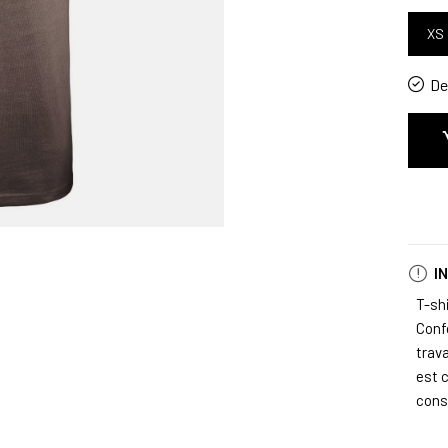
XS
De 
I
T-sh
Confo
trava
est c
cons