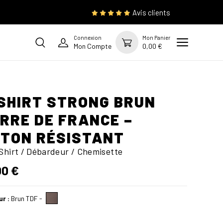
Avis clients
Connexion
Mon Panier
Mon Compte
0,00 €
SHIRT STRONG BRUN
RRE DE FRANCE –
TON RÉSISTANT
Shirt / Débardeur / Chemisette
00 €
ur :
Brun TDF
-