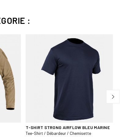
GORIE :
sité
il, quotidien, entraînement
T-SHIRT STRONG AIRFLOW BLEU MARINE
CHEMISE
CE
Tee-Shirt / Débardeur / Chemisette