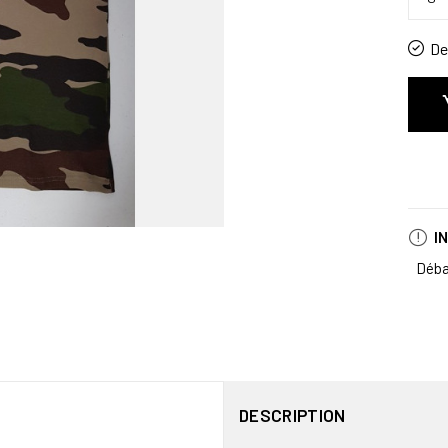
De 
I
Déba
DESCRIPTION