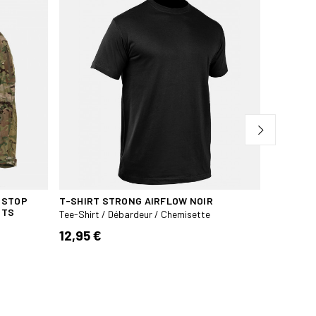
PSTOP
T-SHIRT STRONG AIRFLOW NOIR
TEE-SHI
RTS
Tee-Shirt / Débardeur / Chemisette
Tee-Shirt 
12,95 €
12,00 €