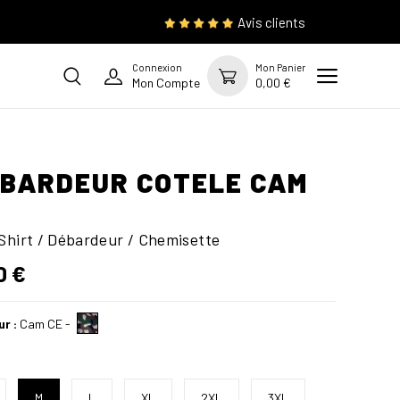
Avis clients
Connexion
Mon Panier
Mon Compte
0,00 €
BARDEUR COTELE CAM
Shirt / Débardeur / Chemisette
0 €
ur :
Cam CE
-
M
L
XL
2XL
3XL