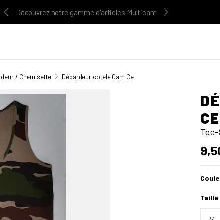
Découvrez notre gamme d'articles Multicam
rdeur / Chemisette
Débardeur cotele Cam Ce
DÉ
CE
Tee-
9,5
Coule
Taille
S