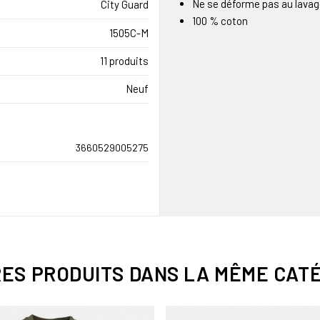
Ne se déforme pas au lava
City Guard
100 % coton
1505C-M
11 produits
Neuf
3660529005275
RES PRODUITS DANS LA MÊME CATÉ