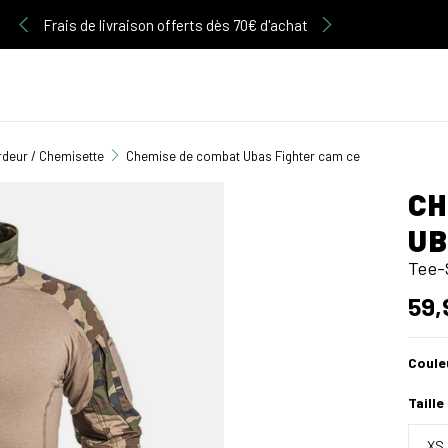
Découvrez notre gamme d'articles Multicam
rdeur / Chemisette
Chemise de combat Ubas Fighter cam ce
CH
UB
Tee-
59,
Coule
Taille
XS