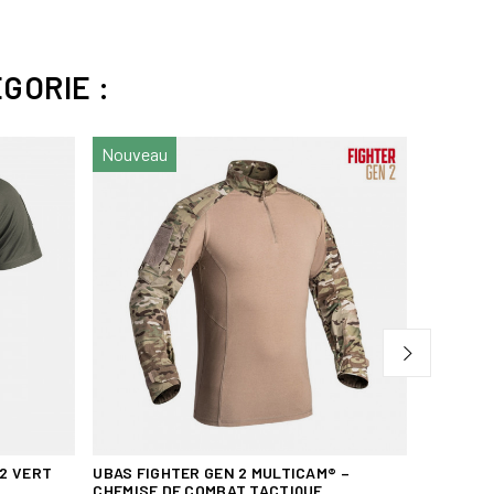
GORIE :
es
Nouveau
 renforcé
 IR-PROTECT) dédiés aux combattants
g
rd 100
2 VERT
UBAS FIGHTER GEN 2 MULTICAM® –
DÉBARDE
CHEMISE DE COMBAT TACTIQUE
Tee-Shirt 