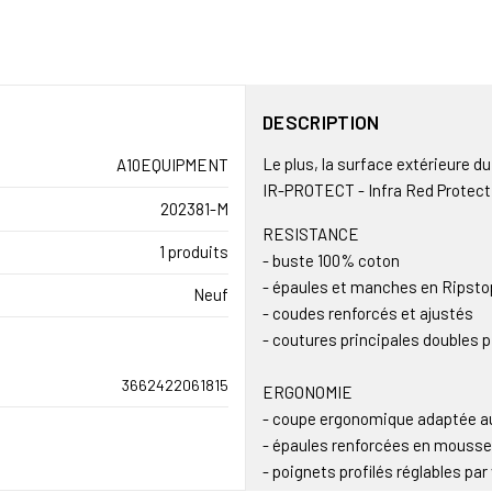
DESCRIPTION
Le plus, la surface extérieure 
A10EQUIPMENT
IR-PROTECT - Infra Red Protectio
202381-M
RESISTANCE
1 produits
- buste 100% coton
- épaules et manches en Ripsto
Neuf
- coudes renforcés et ajustés
- coutures principales doubles 
3662422061815
ERGONOMIE
- coupe ergonomique adaptée a
- épaules renforcées en mousse
- poignets profilés réglables par