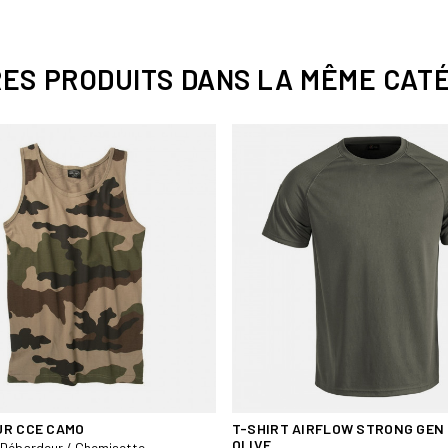
- coutures buste plates
- col montant zippé
- découpe dos rallongée
RES PRODUITS DANS LA MÊME CATÉ
FONCTIONNALITÉ
- 2 poches bras plaquées zippé
- velcro avec emplacement stylo
TECHNICITÉ
traitements matière (TEFLON,
COMPOSITION :
- 80% coton 20% polyester 210 
- Tissu certifié Oeko-Tex Standa
R CCE CAMO
T-SHIRT AIRFLOW STRONG GEN 
OLIVE
/ Débardeur / Chemisette