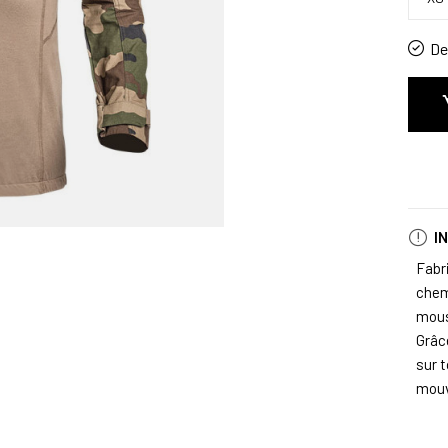
De 
I
Fabr
chem
mous
Grâc
sur t
mouv