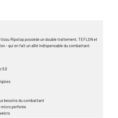
du tissu Ripstop possède un double traitement, TEFLON et
n - qui en fait un allié indispensable du combattant.
p 5.0
piqûres
ux besoins du combattant
 micro perforée
 velcro