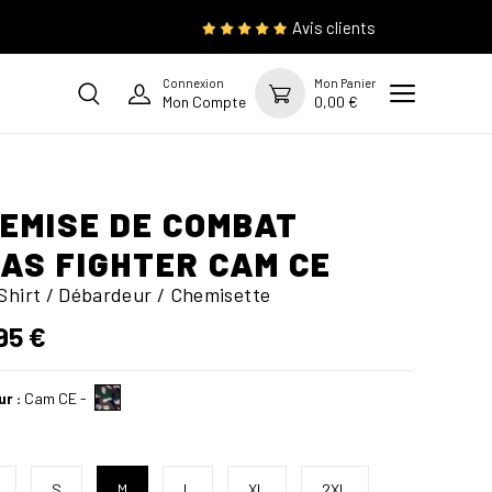
Avis clients
Connexion
Mon Panier
Mon Compte
0,00 €
EMISE DE COMBAT
AS FIGHTER CAM CE
Shirt / Débardeur / Chemisette
95 €
ur :
Cam CE
-
S
M
L
XL
2XL