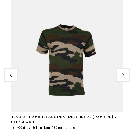
T-SHIRT CAMOUFLAGE CENTRE-EUROPE (CAM CCE) –
POLO
CITYGUARD
Tee-S
Tee-Shirt / Débardeur / Chemisette
19,9