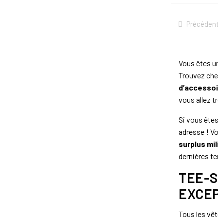
Précéden
Vous êtes un
Trouvez chez
d’accesso
vous allez t
Si vous êtes
adresse ! Vo
surplus mil
dernières t
TEE-S
EXCE
Tous les vêt