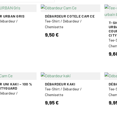
R URBAN GRIS
DÉBARDEUR COTELE CAM CE
 Débardeur /
Tee-Shirt / Débardeur /
T-S
Chemisette
URB
COUR
9,50 €
CIT
Tee-S
Chem
9,6
 UNI KAKI – 100 %
DÉBARDEUR KAKI
DÉB
CITYGUARD
Tee-Shirt / Débardeur /
Tee-S
 Débardeur /
Chemisette
Chem
9,95 €
9,9