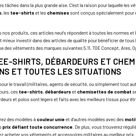
s tâches dans la plus grande aise. C’est la raison pour laquelle les 
s
, les
tee-shirts
et les
chemises
sont conçus spécialement pour êtr
os produits, ces articles neufs répondent à toutes les normes et l
aut mieux investir dans des articles de qualité pour bénéficier de tou
e des vêtements des marques suivantes 5.11, TOE Concept, Ares, Ope
EE-SHIRTS, DÉBARDEURS ET CHEM
NS ET TOUTES LES SITUATIONS
pour le travail (militaires, agents de sécurité, ou simplement tout a
jours, ces
tee-shirts
,
débardeurs
et
chemisettes de combat
se
rdeurs et polos sont légers et faits avec les meilleurs tissus pour êt
rez des modèles à
couleur unie
et d’autres modèles avec des
moti
es
prix défiant toute concurrence
. De plus, vous trouverez régul
z acheter vos vêtements et accessoires militaires au meilleur prix.