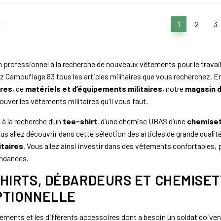
t
1
2
3
 professionnel à la recherche de nouveaux vêtements pour le travail
 Camouflage 83 tous les articles militaires que vous recherchez. En 
ires
, de
matériels et d’équipements militaires
, notre
magasin d
rouver les vêtements militaires qu’il vous faut.
 à la recherche d’un
tee-shirt
, d’une chemise UBAS d’une
chemise
us allez découvrir dans cette sélection des articles de grande qualit
itaires
. Vous allez ainsi investir dans des vêtements confortables, p
endances.
HIRTS, DÉBARDEURS ET CHEMISET
PTIONNELLE
ements et les différents accessoires dont a besoin un soldat doivent