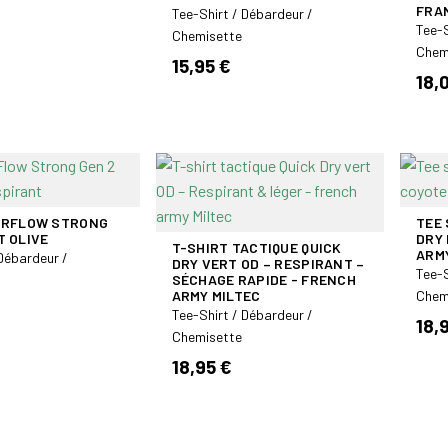
FRA
Tee-Shirt / Débardeur /
Tee-S
Chemisette
Chem
15,95 €
18,
AIRFLOW STRONG
TEE 
T OLIVE
DRY
T-SHIRT TACTIQUE QUICK
ARM
 Débardeur /
DRY VERT OD – RESPIRANT –
Tee-S
SÉCHAGE RAPIDE - FRENCH
ARMY MILTEC
Chem
Tee-Shirt / Débardeur /
18,
Chemisette
18,95 €