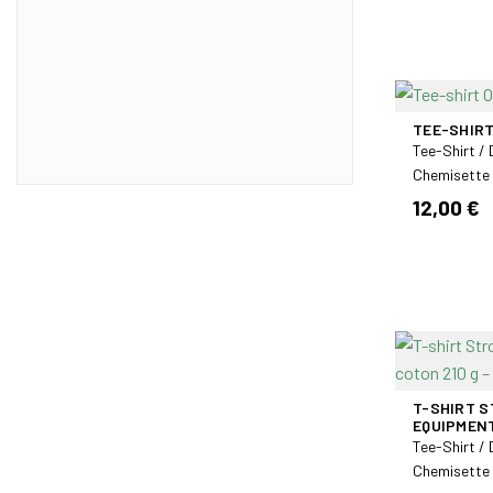
GK PRO
2
Miltec
8
SUMMIT
4
WOOLPOWER
3
TEE-SHIRT
Tee-Shirt /
Chemisette
12,00 €
T-SHIRT S
EQUIPMEN
Tee-Shirt /
Chemisette