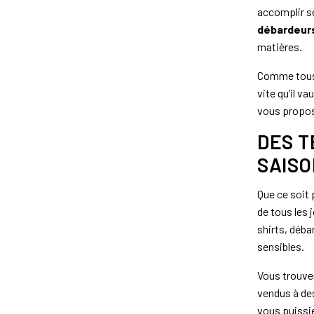
accomplir se
débardeur
matières.
Comme tous n
vite qu’il v
vous propos
DES T
SAISO
Que ce soit 
de tous les 
shirts, déba
sensibles.
Vous trouve
vendus à d
vous puissie