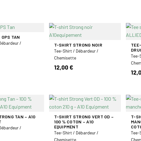
 OPS TAN
 Débardeur /
T-SHIRT STRONG NOIR
TEE-
DRUC
Tee-Shirt / Débardeur /
Tee-S
Chemisette
Chem
12,00 €
12,
TRONG TAN – A10
T-SHIRT STRONG VERT OD –
T-SH
T
100 % COTON – A10
MAN
EQUIPMENT
COTO
 Débardeur /
Tee-Shirt / Débardeur /
Tee-S
Chemisette
Chem