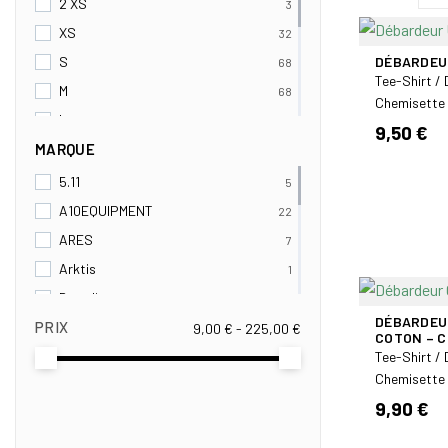
2 XS
3
XS
32
DÉBARDEU
S
68
Tee-Shirt /
M
68
Chemisette
L
68
9,50 €
MARQUE
XL
69
2XL
61
5.11
5
3XL
28
A10EQUIPMENT
22
4XL
7
ARES
7
37/38
1
Arktis
1
39/40
1
Brandit
1
DÉBARDEUR
41/42
1
PRIX
Cholet uniformes
9,00 € - 225,00 €
1
COTON – 
43/44
1
City Guard
Tee-Shirt /
8
Chemisette
45/46
1
Clawgear
4
9,90 €
DEFCON 5
3
FOSTEX
1