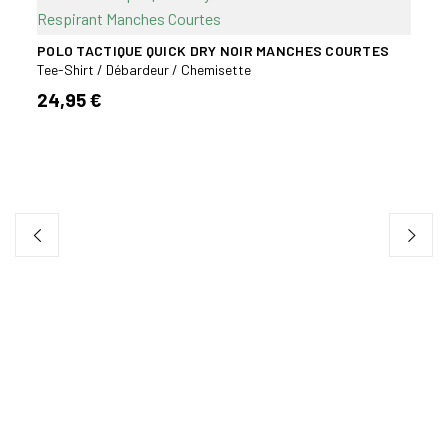
-25
POLO TACTIQUE QUICK DRY NOIR MANCHES COURTES
Tee-Shirt / Débardeur / Chemisette
24,95 €
Y
POLO
LONG
Tee-S
36,