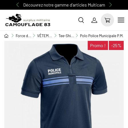
Découvrez notre gamme d'articles Multicam
Force de l'ordre
VÊTEMENT GENDARMERIE / POLICE
Tee-Shirt / Polo / Chemisette
Polo Police Municipale P.M. 
Promo !
-25%