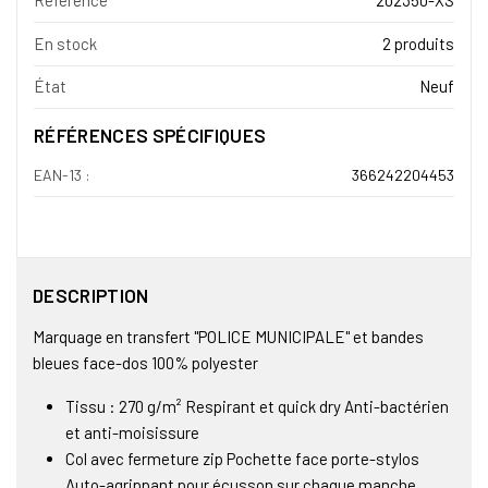
Référence
202350-XS
En stock
2 produits
État
Neuf
RÉFÉRENCES SPÉCIFIQUES
EAN-13 :
366242204453
DESCRIPTION
Marquage en transfert "POLICE MUNICIPALE" et bandes
bleues face-dos 100% polyester
Tissu : 270 g/m² Respirant et quick dry Anti-bactérien
et anti-moisissure
Col avec fermeture zip Pochette face porte-stylos
Auto-agrippant pour écusson sur chaque manche