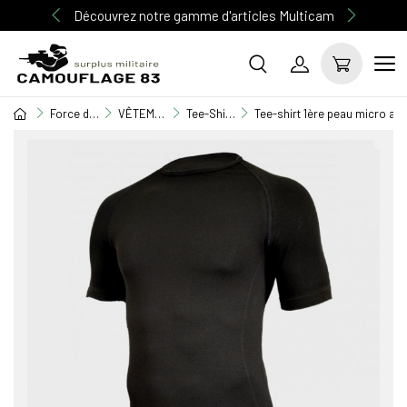
Découvrez notre gamme d'articles Multicam
Force de l'ordre
VÊTEMENT GENDARMERIE / POLICE
Tee-Shirt / Polo / Chemisette
Tee-shirt 1ère peau micro aér