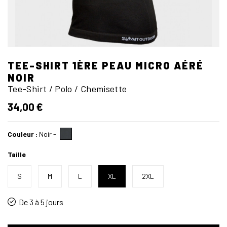
TEE-SHIRT 1ÈRE PEAU MICRO AÉRÉ
NOIR
Tee-Shirt / Polo / Chemisette
34,00 €
Couleur :
Noir
-
Taille
S
M
L
XL
2XL
De 3 à 5 jours