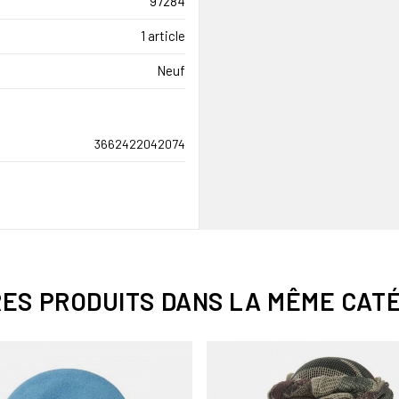
97284
1 article
Neuf
3662422042074
RES PRODUITS DANS LA MÊME CATÉ