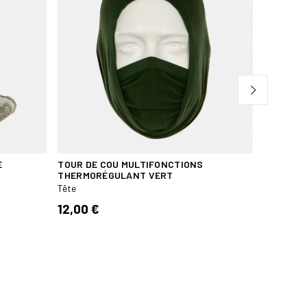
E
TOUR DE COU MULTIFONCTIONS
COUVRE-C
THERMORÉGULANT VERT
DE CAMO
Tête
Tête
12,00 €
59,95 €