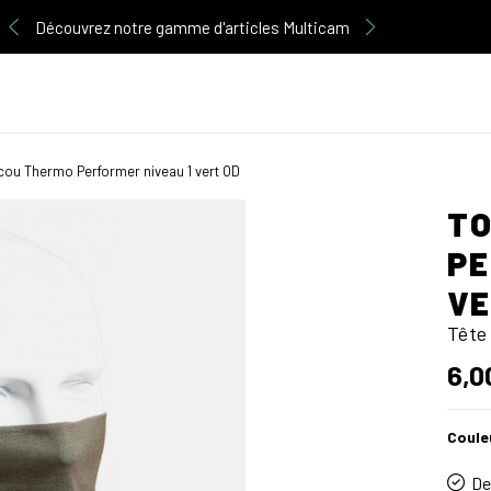
Découvrez notre gamme d'articles Multicam
cou Thermo Performer niveau 1 vert OD
TO
PE
VE
Tête
6,0
Coule
De 