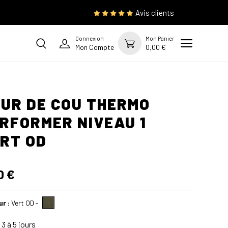
Avis clients
Connexion
Mon Panier
Mon Compte
0,00 €
UR DE COU THERMO
RFORMER NIVEAU 1
RT OD
0 €
ur :
Vert OD
-
3 à 5 jours