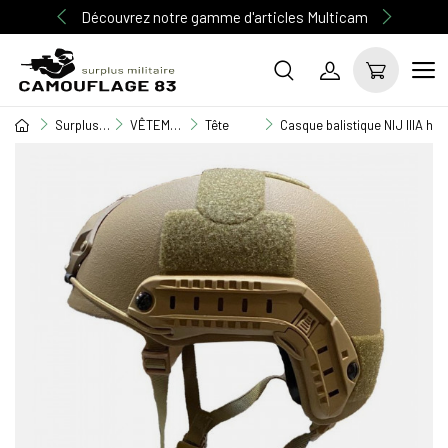
Découvrez notre gamme d'articles Multicam
Surplus Militaire
VÊTEMENT MILITAIRE
Tête
Casque balistique NIJ IIIA hi 