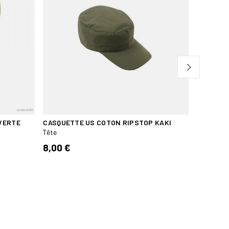
VERTE
CASQUETTE US COTON RIPSTOP KAKI
TOUR DE
NIVEAU 2
Tête
Tête
8,00 €
6,70 €