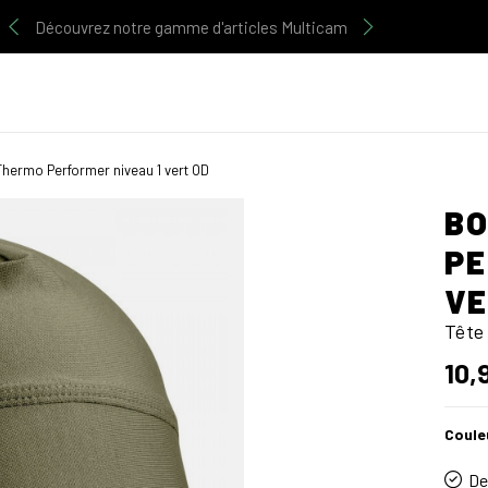
Découvrez notre gamme d'articles Multicam
hermo Performer niveau 1 vert OD
BO
PE
VE
Tête
10,
Coule
De 