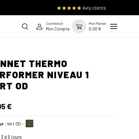
Avis clients
Connexion
Mon Panier
Mon Compte
0,00 €
NNET THERMO
RFORMER NIVEAU 1
RT OD
95 €
ur :
Vert OD
-
3 à 5 jours