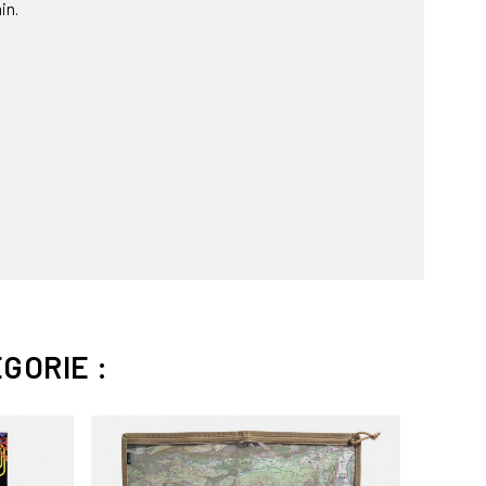
in.
GORIE :