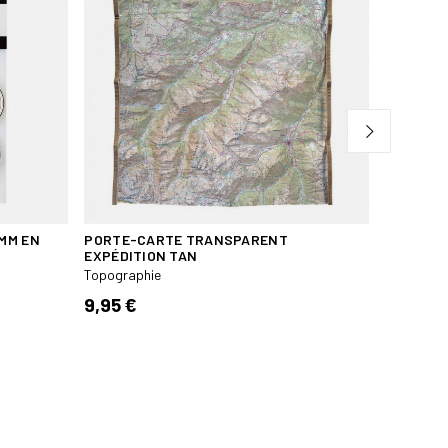
MM EN
PORTE-CARTE TRANSPARENT
CARNET R
EXPÉDITION TAN
Topograph
Topographie
26,00 
9,95 €