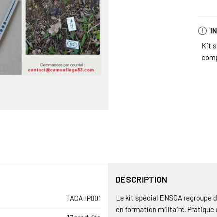
I
Kit 
comp
DESCRIPTION
Le kit spécial ENSOA regroupe d
TACAIIP001
en formation militaire. Pratique e