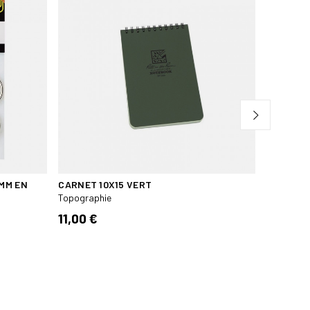
MM EN
CARNET 10X15 VERT
NORMOGR
Topographie
Topograph
11,00 €
24,95 