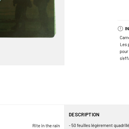
I
Carne
Les 
pour
s’eff
DESCRIPTION
- 50 feuilles légèrement quadrill
Rite in the rain