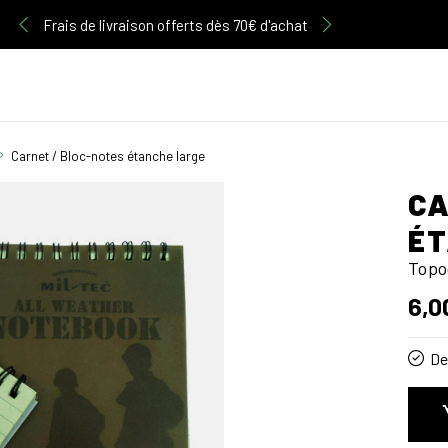
Découvrez notre gamme d'articles Multicam
Frais de livraison offerts dès 70€ d'achat
Carnet / Bloc-notes étanche large
CA
ÉT
Topo
6,0
De 