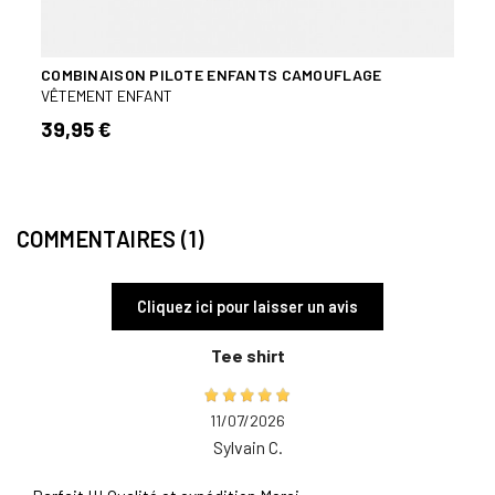
COMBINAISON PILOTE ENFANTS CAMOUFLAGE
SHOR
VÊTEMENT ENFANT
VÊTE
39,95 €
24,
COMMENTAIRES (1)
Cliquez ici pour laisser un avis
Tee shirt
11/07/2026
Sylvain C.