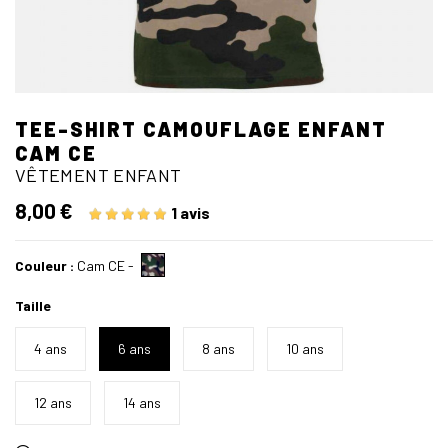
TEE-SHIRT CAMOUFLAGE ENFANT
CAM CE
VÊTEMENT ENFANT
8,00 €
1 avis
Couleur :
Cam CE
-
Taille
4 ans
6 ans
8 ans
10 ans
12 ans
14 ans