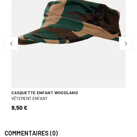
CASQUETTE ENFANT WOODLAND
T-SH
VÊTEMENT ENFANT
VÊTE
9,50 €
11,9
COMMENTAIRES (0)