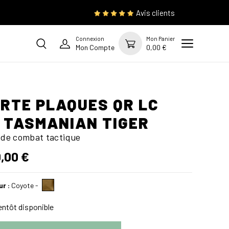
Avis clients
Connexion
Mon Panier
Mon Compte
0,00 €
RTE PLAQUES QR LC
 TASMANIAN TIGER
t de combat tactique
,00 €
ur :
Coyote
-
ntôt disponible