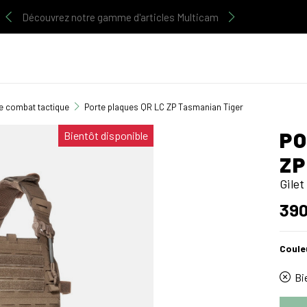
Découvrez notre gamme d'articles Multicam
de combat tactique
Porte plaques QR LC ZP Tasmanian Tiger
PO
Bientôt disponible
ZP
Gile
390
Coule
Bie