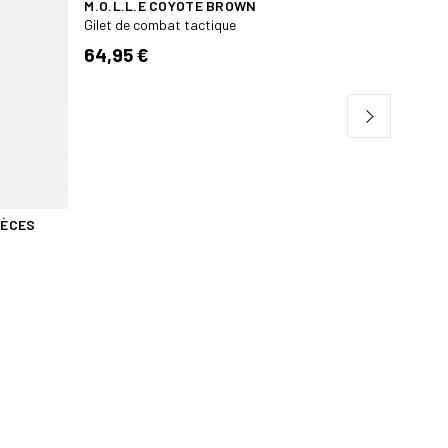
M.O.L.L.E COYOTE BROWN
Gilet de combat tactique
64,95 €
IÈCES
PANSEME
ISRAELIE
Gilet de 
15,40 €