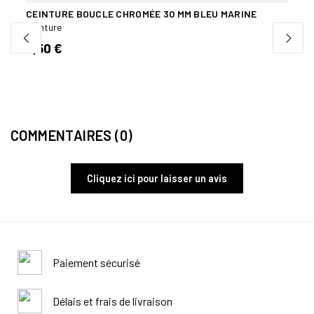
CEINTURE BOUCLE CHROMÉE 30 MM BLEU MARINE
CEIN
Ceinture
Ceint
5,50 €
5,50
COMMENTAIRES (0)
Cliquez ici pour laisser un avis
Paiement sécurisé
Délais et frais de livraison