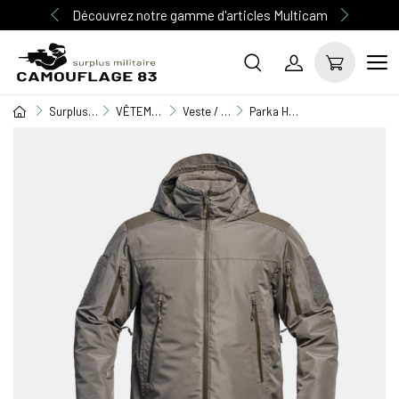
Découvrez notre gamme d'articles Multicam
Surplus Militaire
VÊTEMENT MILITAIRE
Veste / Blouson
Parka Hardshell XMF 200 Fighter vert olive