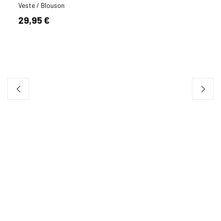
Veste / Blouson
Veste
29,95 €
49,